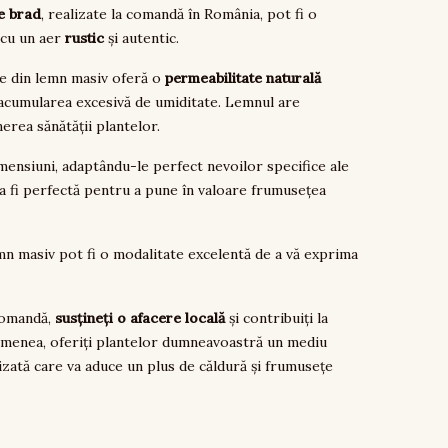
e brad
, realizate la comandă în România, pot fi o
 cu un aer
rustic
și autentic.
le din lemn masiv oferă o
permeabilitate naturală
 acumularea excesivă de umiditate. Lemnul are
erea sănătății plantelor.
mensiuni, adaptându-le perfect nevoilor specifice ale
a fi perfectă pentru a pune în valoare frumusețea
emn masiv pot fi o modalitate excelentă de a vă exprima
comandă,
susțineți o afacere locală
și contribuiți la
emenea, oferiți plantelor dumneavoastră un mediu
zată care va aduce un plus de căldură și frumusețe