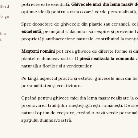
potrivite este esențială.
Ghivecele mici din lemn masiv d
Brad
opțiune ideală pentru a crea o oază verde personalizată,
enge
Spre deosebire de ghivecele din plastic sau ceramică, ce
excelentă
, permițând rădăcinilor să respire și prevenind
ibra
proprietăți antibacteriene naturale, contribuind la mențin
.
Meșterii români
pot crea ghivece de diferite forme și di
plantelor dumneavoastră. O
piesă realizată la comandă
v
naturală a florilor și a verdețurilor.
Pe lângă aspectul practic și estetic, ghivecele mici din l
personalitatea și creativitatea.
Optând pentru ghivece mici din lemn masiv realizate la 
promovarea tradițiilor meșteșugărești românești. De as
natural optim de creștere, creând o oază verde personali
spațiului dumneavoastră.