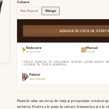
Culoare
Nuc Roșcat
Wenge
ADAUGĂ ÎN LISTA DE OFERT
Reducere
Manual
la cantitate
lucrate
FĂCUT MANUAL ÎN ATELIERUL NOSTRU
LEMN MASIV DE
LIVRĂM ÎN TOATĂ ROMÂNIA
Paletar
vezi culorile
Plantele aduc un strop de viață și prospețime oricărui spa
un birou. Pentru a le pune în valoare frumusețea și a le 