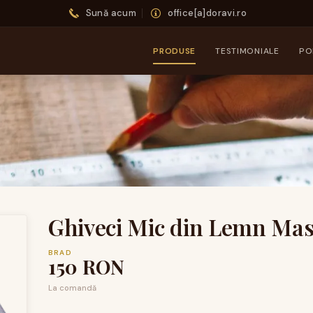
Sună acum
office[a]doravi.ro
PRODUSE
TESTIMONIALE
PO
Ghiveci Mic din Lemn Mas
BRAD
150
RON
La comandă