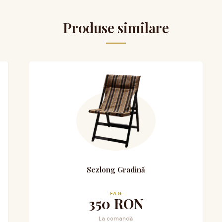
Produse similare
Sezlong Gradină
FAG
350
RON
La comandă