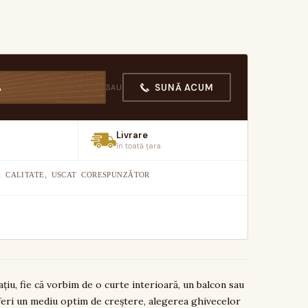
SUNĂ ACUM
Ă
SAU
Livrare
în toată țara
 CALITATE, USCAT CORESPUNZĂTOR
țiu, fie că vorbim de o curte interioară, un balcon sau
oferi un mediu optim de creștere, alegerea ghivecelor