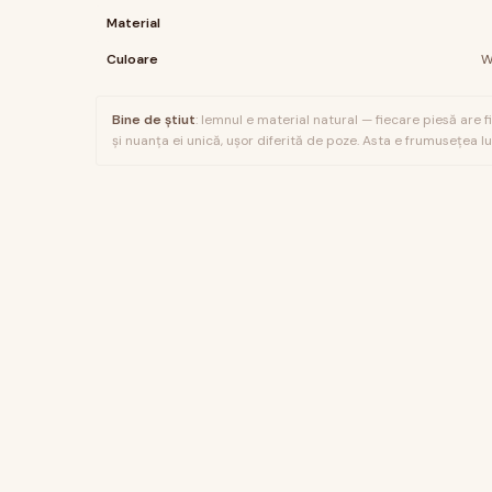
Material
Culoare
W
Bine de știut
: lemnul e material natural — fiecare piesă are f
și nuanța ei unică, ușor diferită de poze. Asta e frumusețea lui