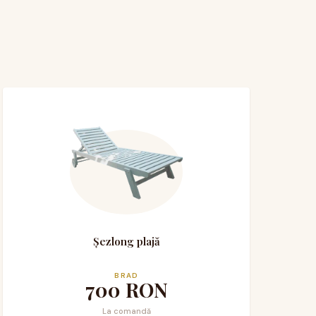
Șezlong plajă
BRAD
700
RON
La comandă