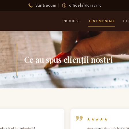
Sună acum
office[a]doravi.ro
PRODUSE
TESTIMONIALE
PO
Ce au spus clienții nostri
ază și le admiră! 

Am avut deosebita plă