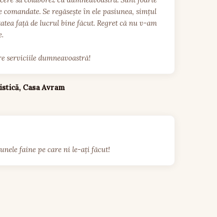
 comandate. Se regăsește în ele pasiunea, simțul 
tatea față de lucrul bine făcut. Regret că nu v-am 
 

e serviciile dumneavoastră! 
stică, Casa Avram
ele faine pe care ni le-ați făcut! 