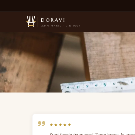
doravi
LEMN MASIV · DIN 1994
Sunt foarte frumoase! Toata lumea le apreci