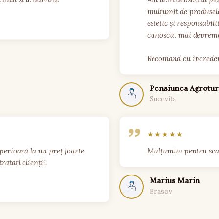
mulțumit de produsele
estetic și responsabili
cunoscut mai devreme.
Recomand cu încreder
Pensiunea Agroturi
Sucevița
perioară la un preț foarte 
Mulțumim pentru scaun
atați clienții.

Marius Marin
Brasov