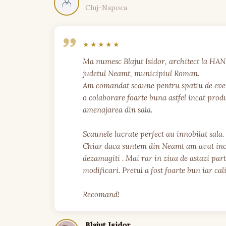
Cluj-Napoca
Ma numesc Blajut Isidor, architect la HA
judetul Neamt, municipiul Roman.

Am comandat scaune pentru spatiu de even
o colaborare foarte buna astfel incat produ
amenajarea din sala.

Scaunele lucrate perfect au innobilat sala.
Chiar daca suntem din Neamt am avut incr
dezamagiti . Mai rar in ziua de astazi parte
modificari. Pretul a fost foarte bun iar cal
Recomand!
Blajut Isidor