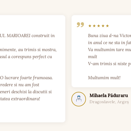
NUL MARIOAREI construit in 
Buna ziua d-na Victor
in anul ce ne sta in fat
imente, au trimis si mostra, 
Va multumim tare mult
sul a corespuns perfect cu 
mult

V-am trimis si niste po
 O lucrare foarte frumoasa. 
Multumim mult!
edere si nu am fost 
neri deschisi la discutii si 
Mihaela Păduraru
itatea extraordinara!

Dragoslavele, Argeș