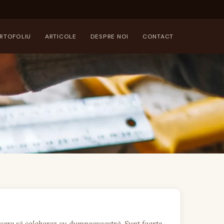
RTOFOLIU
ARTICOLE
DESPRE NOI
CONTACT
cere să colaborez cu dumneavoastră. Sunt foarte 