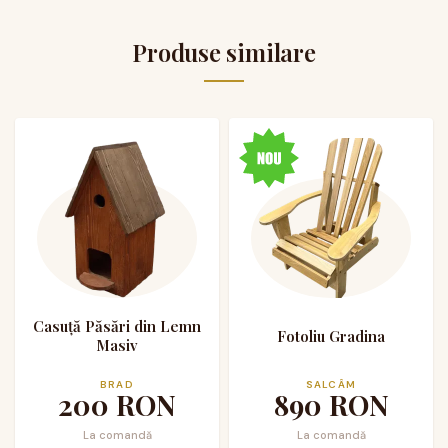
Produse similare
Casuță Păsări din Lemn
Fotoliu Gradina
Masiv
BRAD
SALCÂM
200
RON
890
RON
La comandă
La comandă