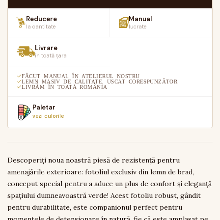
Reducere
Manual
la cantitate
lucrate
Livrare
în toată țara
FĂCUT MANUAL ÎN ATELIERUL NOSTRU
LEMN MASIV DE CALITATE, USCAT CORESPUNZĂTOR
LIVRĂM ÎN TOATĂ ROMÂNIA
Paletar
vezi culorile
Descoperiți noua noastră piesă de rezistență pentru
amenajările exterioare: fotoliul exclusiv din lemn de brad,
conceput special pentru a aduce un plus de confort și eleganță
spațiului dumneavoastră verde! Acest fotoliu robust, gândit
pentru durabilitate, este companionul perfect pentru
momentele de detensionare în natură, fie că este amplasat pe