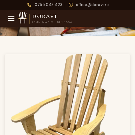
0755 043 423
office@doravi.ro
doravi
LEMN MASIV · DIN 1994