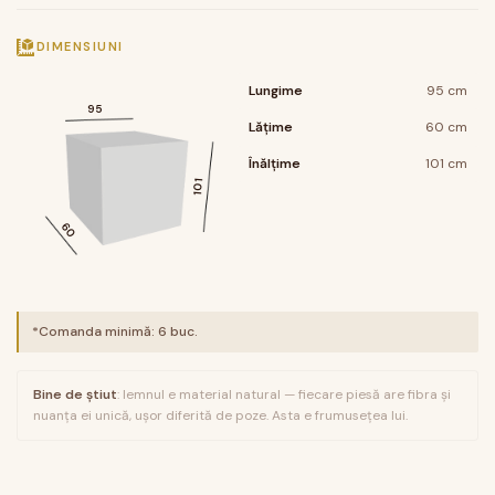
DIMENSIUNI
Lungime
95 cm
95
Lățime
60 cm
Înălțime
101 cm
101
60
*Comanda minimă:
6
buc.
Bine de știut
: lemnul e material natural — fiecare piesă are fibra și
nuanța ei unică, ușor diferită de poze. Asta e frumusețea lui.