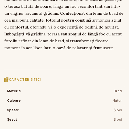
o terasă bătută de soare, lângă un foc reconfortant sau într-
un ungher ascuns al grădinii. Confecționat din lemn de brad de
cea mai bună calitate, fotoliul nostru combină armonios stilul
cu confortul, oferindu-vă o experiență de odihnă de neuitat.
Îmbogățiți-vă grădina, terasa sau spațiul de lângă foc cu acest
fotoliu rafinat din lemn de brad, și transformați fiecare
moment în aer liber într-o oază de relaxare și frumusețe.
CARACTERISTICI
Material
Brad
Culoare
Natur
Spătar
Șipci
Șezut
Șipci