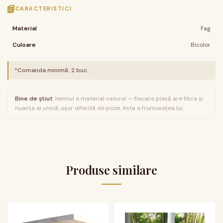
CARACTERISTICI
Material
Fag
Culoare
Bicolor
*Comanda minimă:
2
buc.
Bine de știut
: lemnul e material natural — fiecare piesă are fibra și
nuanța ei unică, ușor diferită de poze. Asta e frumusețea lui.
Produse similare