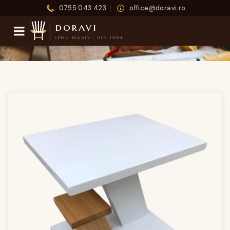
0755 043 423
office@doravi.ro
doravi
LEMN MASIV · DIN 1994