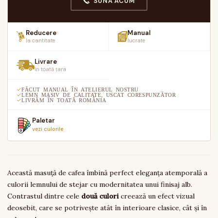
SUNĂ ACUM
Reducere
Manual
la cantitate
lucrate
Livrare
în toată țara
FĂCUT MANUAL ÎN ATELIERUL NOSTRU
LEMN MASIV DE CALITATE, USCAT CORESPUNZĂTOR
LIVRĂM ÎN TOATĂ ROMÂNIA
Paletar
vezi culorile
Această masuță de cafea îmbină perfect eleganța atemporală a
culorii lemnului de stejar cu modernitatea unui finisaj alb.
Contrastul dintre cele
două culori
creează un efect vizual
deosebit, care se potrivește atât în interioare clasice, cât și în