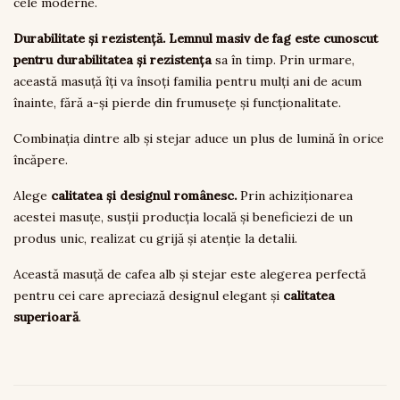
cele moderne.
Durabilitate și rezistență.
Lemnul masiv de fag
este cunoscut
pentru
durabilitatea
și
rezistența
sa în timp. Prin urmare,
această masuță îți va însoți familia pentru mulți ani de acum
înainte, fără a-și pierde din frumusețe și funcționalitate.
Combinația dintre alb și stejar aduce un plus de lumină în orice
încăpere.
Alege
calitatea și designul românesc.
Prin achiziționarea
acestei masuțe, susții producția locală și beneficiezi de un
produs unic, realizat cu grijă și atenție la detalii.
Această masuță de cafea alb și stejar este alegerea perfectă
pentru cei care apreciază designul elegant și
calitatea
superioară
.