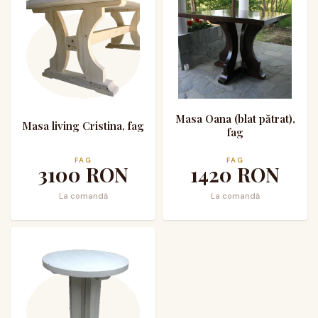
Masa Oana (blat pătrat),
Masa living Cristina, fag
fag
FAG
FAG
3100
RON
1420
RON
La comandă
La comandă