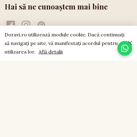
Hai să ne cunoaștem mai bine
Doravi.ro utilizează module cookie. Dacă continuaţi
să navigaţi pe site, vă manifestaţi acordul pentru
utilizarea lor.
Află detalii
doravi
est. 1994
LEMN NATURAL · LUCRAT MANUAL · FĂCUT CU SUFLET
CONTACT
0755 043 423