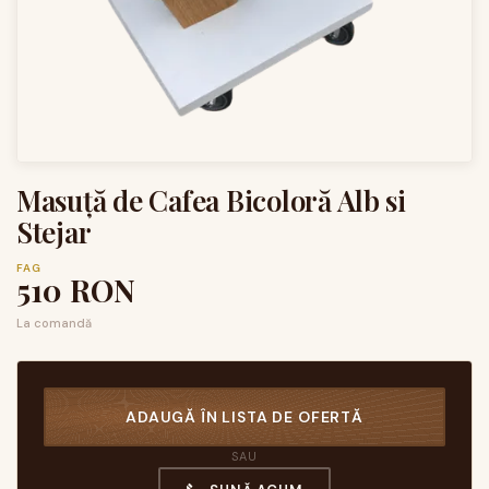
Masuță de Cafea Bicoloră Alb si
Stejar
FAG
510
RON
La comandă
ADAUGĂ ÎN LISTA DE OFERTĂ
SAU