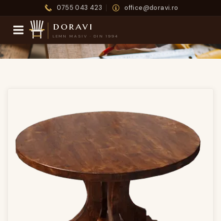
0755 043 423
office@doravi.ro
doravi
LEMN MASIV · DIN 1994