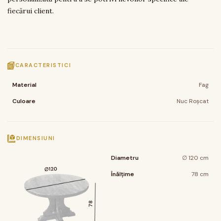
fiecărui client.
CARACTERISTICI
Material
Fag
Culoare
Nuc Roșcat
DIMENSIUNI
Diametru
∅ 120 cm
120
∅
Înălțime
78 cm
78