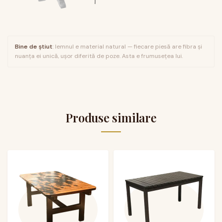
Bine de știut
: lemnul e material natural — fiecare piesă are fibra și
nuanța ei unică, ușor diferită de poze. Asta e frumusețea lui.
Produse similare