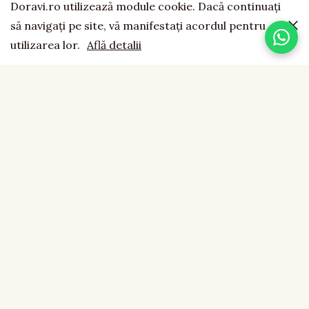
Doravi.ro utilizează module cookie. Dacă continuaţi
să navigaţi pe site, vă manifestaţi acordul pentru
utilizarea lor.
Află detalii
doravi
est. 1994
LEMN NATURAL · LUCRAT MANUAL · FĂCUT CU SUFLET
CONTACT
0755 043 423
office@doravi.ro
Boțârlău, Comuna Vulturu, Vrancea