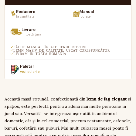
Reducere
Manual
la cantitate
lucrate
Livrare
în toată țara
FĂCUT MANUAL ÎN ATELIERUL NOSTRU
LEMN MASIV DE CALITATE, USCAT CORESPUNZĂTOR
LIVRĂM ÎN TOATĂ ROMÂNIA
Paletar
vezi culorile
Această masă rotundă, confecționată din
lemn de fag elegant
și
spațios, este perfectă pentru a aduna mai multe persoane în
jurul său. Versatilă, se integrează ușor atât în ambientul
domestic, cât și în cel comercial, precum restaurante, cafenele,
baruri, cofetării sau puburi. Mai mult, culoarea mesei poate fi
personalizată pentru a se potrivi nevoilor specifice ale