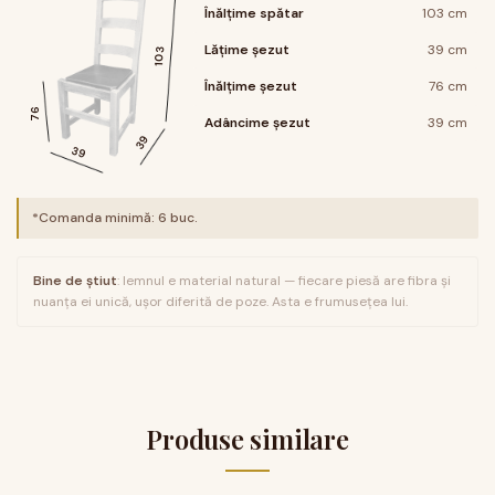
Înălțime spătar
103 cm
Lățime șezut
39 cm
103
Înălțime șezut
76 cm
76
Adâncime șezut
39 cm
39
39
*Comanda minimă:
6
buc.
Bine de știut
: lemnul e material natural — fiecare piesă are fibra și
nuanța ei unică, ușor diferită de poze. Asta e frumusețea lui.
Produse similare