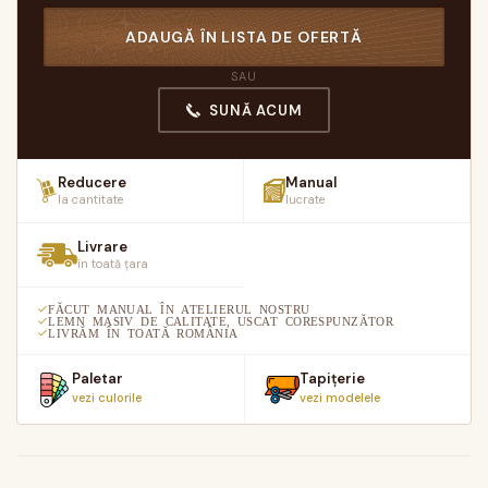
ADAUGĂ ÎN LISTA DE OFERTĂ
SAU
SUNĂ ACUM
Reducere
Manual
la cantitate
lucrate
Livrare
în toată țara
FĂCUT MANUAL ÎN ATELIERUL NOSTRU
LEMN MASIV DE CALITATE, USCAT CORESPUNZĂTOR
LIVRĂM ÎN TOATĂ ROMÂNIA
Paletar
Tapițerie
vezi culorile
vezi modelele