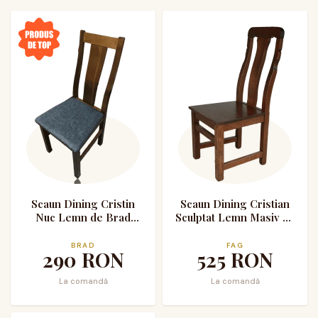
Scaun Dining Cristin
Scaun Dining Cristian
Nuc Lemn de Brad
Sculptat Lemn Masiv de
Tapitat cu Stofa
Fag
BRAD
FAG
290
RON
525
RON
La comandă
La comandă