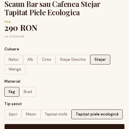
Scaun Bar sau Cafenea Stejar
Tapitat Piele Ecologica
FAG
290
RON
La comandă
Culoare
Natur
Alb
Cires
Stejar Deschis
Stejar
Wenge
Material
Fag
Brad
Tip șezut
Șipci
Masiv
Tapițat stofă
Tapițat piele ecologică