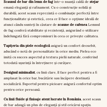
Scaunul de bar din lemn de fag
într-o nuanță caldă de
stejar
emană eleganță și rafinament. Cu o construcție solidă și
durabilă, acest scaun reprezintă o combinație perfectă între
funcționalitate și estetică., ceea ce îl face o opțiune ideală de
atunci cându sunteți în căutare de
scaune de cafenea
Lemnul
de fag conferă stabilitate și rezistență, asigurând o utilizare
îndelungată fără compromisuri în ceea ce privește calitatea.
Tapițeria din piele ecologică
asigură un confort deosebit,
aducând o notă de personalitate în orice mediu. Pielea eco
imită cu succes aspectul și textura pielii naturale, conferind
totodată ușurință în întreținere și curățare.
Designul minimalist
, cu linii clare, îl face perfect pentru a fi
amplasat în orice bar, bucătărie sau încăpere destinată
socializării. Suportul pentru picioare asigură confortul optim
pentru orice persoană.
Cu linii fluide și finisaje atent lucrate în România
, acest scaun
de bar adaugă un plus de eleganță și stil oricărui spațiu.