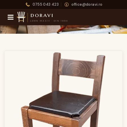
0755 043 423
office@doravi.ro
doravi
LEMN MASIV · DIN 1994