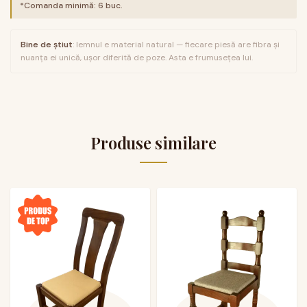
*Comanda minimă:
6
buc.
Bine de știut
: lemnul e material natural — fiecare piesă are fibra și
nuanța ei unică, ușor diferită de poze. Asta e frumusețea lui.
Produse similare