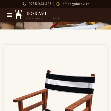
0755 043 423
office@doravi.ro
doravi
LEMN MASIV · DIN 1994