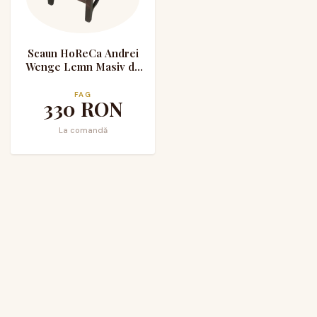
Scaun HoReCa Andrei
Wenge Lemn Masiv de
Fag
FAG
330
RON
La comandă