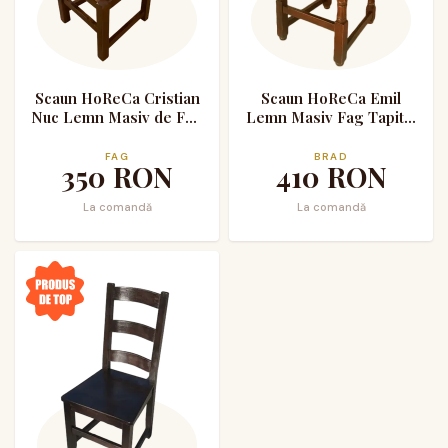
Scaun HoReCa Cristian
Scaun HoReCa Emil
Nuc Lemn Masiv de Fag
Lemn Masiv Fag Tapitat
Tapitat Piele Ecologica
Stofa
FAG
BRAD
350
RON
410
RON
La comandă
La comandă