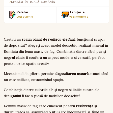
LIVRĂM ÎN TOATĂ ROMÂNIA
Paletar
Tapițerie
vezi culorile
vezi modelele
Căutați un
scaun pliant de regizor elegant
, funcțional și ușor
de depozitat? Alegeți acest model deosebit, realizat manual în
România din lemn masiv de fag. Combinația dintre albul pur și
negrul clasic îi conferă un aspect modern și versatil, perfect
pentru orice spațiu creativ.
Mecanismul de pliere permite
depozitarea ușoară
atunci când
nu este utilizat, economisind spațiu.
Combinația dintre culorile alb și negru și liniile curate ale
designului îl fac o piesă de mobilier deosebită.
Lemnul masiv de fag este cunoscut pentru
rezistența
și
durabilitatea sa, asigurând o utilizare îndelungată și, fiind un