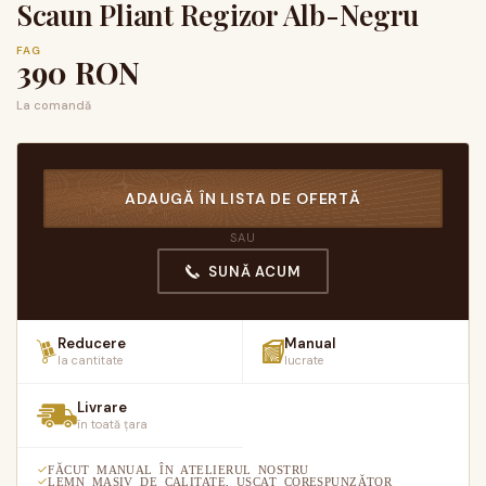
Scaun Pliant Regizor Alb-Negru
FAG
390
RON
La comandă
ADAUGĂ ÎN LISTA DE OFERTĂ
SAU
SUNĂ ACUM
Reducere
Manual
la cantitate
lucrate
Livrare
în toată țara
FĂCUT MANUAL ÎN ATELIERUL NOSTRU
LEMN MASIV DE CALITATE, USCAT CORESPUNZĂTOR