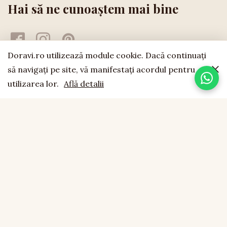
Hai să ne cunoaștem mai bine
Doravi.ro utilizează module cookie. Dacă continuaţi
să navigaţi pe site, vă manifestaţi acordul pentru
utilizarea lor.
Află detalii
doravi
est. 1994
LEMN NATURAL · LUCRAT MANUAL · FĂCUT CU SUFLET
CONTACT
0755 043 423