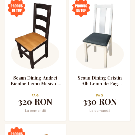
Scaun Dining Andrei
Scaun Dining Cristin
Bicolor Lemn Masiv de
Alb Lemn de Fag
Fag
Tapitat cu Stofa
FAG
FAG
320
RON
330
RON
La comandă
La comandă