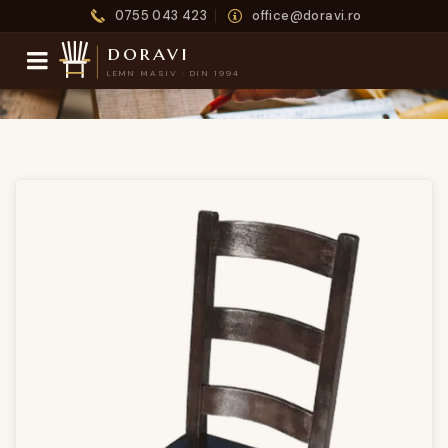
0755 043 423
office@doravi.ro
doravi
LEMN MASIV · DIN 1994