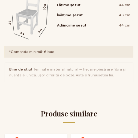
Lățime șezut
44 cm
100
Înălțime șezut
46 cm
46
Adâncime șezut
44 cm
44
44
*Comanda minimă:
6
buc.
Bine de știut
: lemnul e material natural — fiecare piesă are fibra și
nuanța ei unică, ușor diferită de poze. Asta e frumusețea lui.
Produse similare