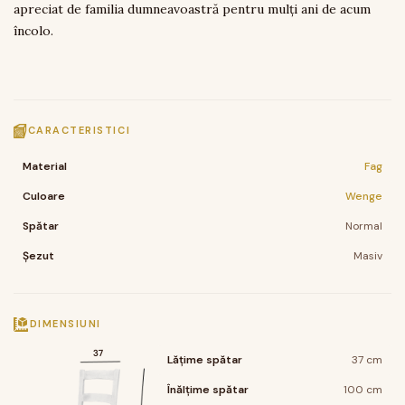
apreciat de familia dumneavoastră pentru mulți ani de acum
încolo.
CARACTERISTICI
Material
Fag
Culoare
Wenge
Spătar
Normal
Șezut
Masiv
DIMENSIUNI
37
Lățime spătar
37 cm
Înălțime spătar
100 cm