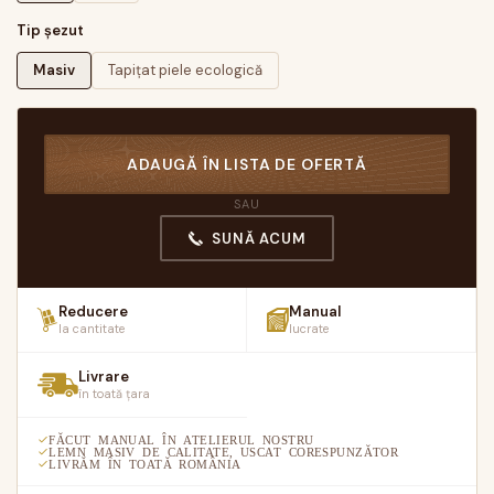
Tip șezut
Masiv
Tapițat piele ecologică
ADAUGĂ ÎN LISTA DE OFERTĂ
SAU
SUNĂ ACUM
Reducere
Manual
la cantitate
lucrate
Livrare
în toată țara
FĂCUT MANUAL ÎN ATELIERUL NOSTRU
LEMN MASIV DE CALITATE, USCAT CORESPUNZĂTOR
LIVRĂM ÎN TOATĂ ROMÂNIA