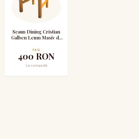
Scaun Dining Cristian
Galben Lemn Masiv de
Fag
FAG
400
RON
La comandă