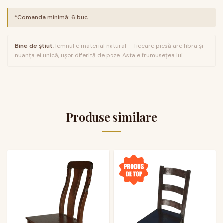
*Comanda minimă:
6
buc.
Bine de știut
: lemnul e material natural — fiecare piesă are fibra și
nuanța ei unică, ușor diferită de poze. Asta e frumusețea lui.
Produse similare