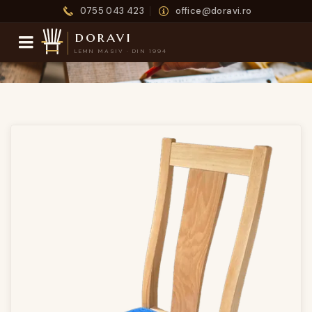
0755 043 423
office@doravi.ro
doravi
LEMN MASIV · DIN 1994