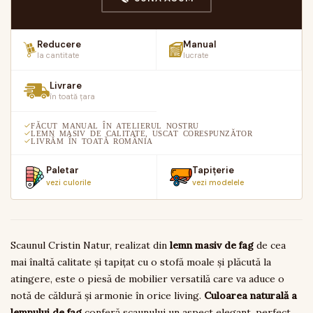
Reducere
Manual
la cantitate
lucrate
Livrare
în toată țara
FĂCUT MANUAL ÎN ATELIERUL NOSTRU
LEMN MASIV DE CALITATE, USCAT CORESPUNZĂTOR
LIVRĂM ÎN TOATĂ ROMÂNIA
Paletar
Tapițerie
vezi culorile
vezi modelele
Scaunul Cristin Natur, realizat din
lemn masiv de fag
de cea
mai înaltă calitate și tapițat cu o stofă moale și plăcută la
atingere, este o piesă de mobilier versatilă care va aduce o
notă de căldură și armonie în orice living.
Culoarea naturală a
lemnului de fag
conferă scaunului un aspect elegant, perfect