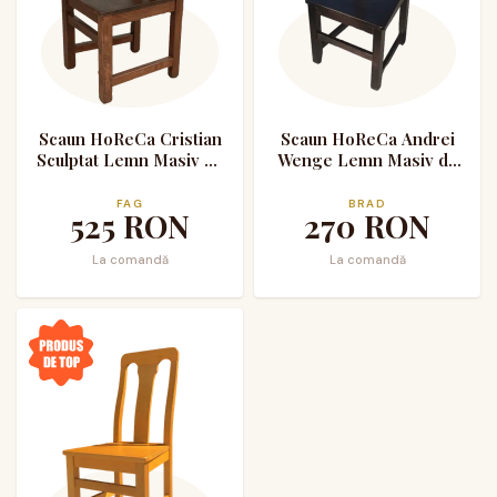
Scaun HoReCa Cristian
Scaun HoReCa Andrei
Sculptat Lemn Masiv de
Wenge Lemn Masiv de
Fag
Brad
FAG
BRAD
525
RON
270
RON
La comandă
La comandă