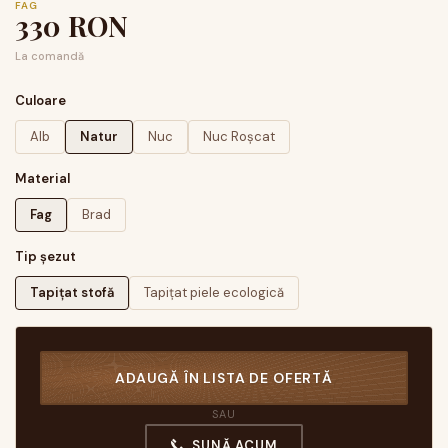
FAG
330
RON
La comandă
Culoare
Alb
Natur
Nuc
Nuc Roșcat
Material
Fag
Brad
Tip șezut
Tapițat stofă
Tapițat piele ecologică
ADAUGĂ ÎN LISTA DE OFERTĂ
SAU
SUNĂ ACUM