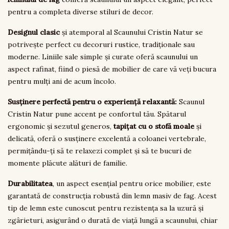
pentru a completa diverse stiluri de decor.
Designul clasic
și atemporal al Scaunului Cristin Natur se
potrivește perfect cu decoruri rustice, tradiționale sau
moderne. Liniile sale simple și curate oferă scaunului un
aspect rafinat, fiind o piesă de mobilier de care vă veți bucura
pentru mulți ani de acum încolo.
Susținere perfectă pentru o experiență relaxantă:
Scaunul
Cristin Natur pune accent pe confortul tău. Spătarul
ergonomic și sezutul generos,
tapițat cu o stofă moale
și
delicată, oferă o susținere excelentă a coloanei vertebrale,
permițându-ți să te relaxezi complet și să te bucuri de
momente plăcute alături de familie.
Durabilitatea
, un aspect esențial pentru orice mobilier, este
garantată de construcția robustă din lemn masiv de fag. Acest
tip de lemn este cunoscut pentru rezistența sa la uzură și
zgârieturi, asigurând o durată de viață lungă a scaunului, chiar