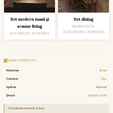
Set modern masă și
Set dining
scaune living
MUNICIPIUL
ALEXANDRIA, ROMÂNIA
BUCUREȘTI, ROMÂNIA
CARACTERISTICI
Material
Brad
Culoare
Nuc
Spătar
Normal
Șezut
Tapițat stofă
*Comanda minimă:
6
buc.