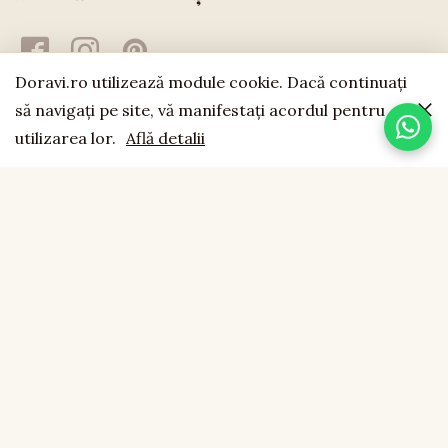
Doravi.ro utilizează module cookie. Dacă continuaţi
să navigaţi pe site, vă manifestaţi acordul pentru
utilizarea lor.
Află detalii
doravi
est. 1994
LEMN NATURAL · LUCRAT MANUAL · FĂCUT CU SUFLET
CONTACT
0755 043 423
office@doravi.ro