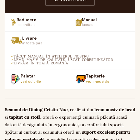
Reducere
Manual
la cantitate
lucrate
Livrare
în toată țara
FĂCUT MANUAL ÎN ATELIERUL NOSTRU
LEMN MASIV DE CALITATE, USCAT CORESPUNZĂTOR
LIVRĂM ÎN TOATĂ ROMÂNIA
Paletar
Tapițerie
vezi culorile
vezi modelele
Scaunul de Dining Cristin Nuc,
realizat din
lemn masiv de brad
și
tapițat cu stofă,
oferă o experiență culinară plăcută acasă
datorită designului său ergonomic și a confortului sporit.
Spătarul curbat al scaunului oferă un
suport excelent pentru
coloana vertebrală
, permițând o poziție relaxantă pe tot