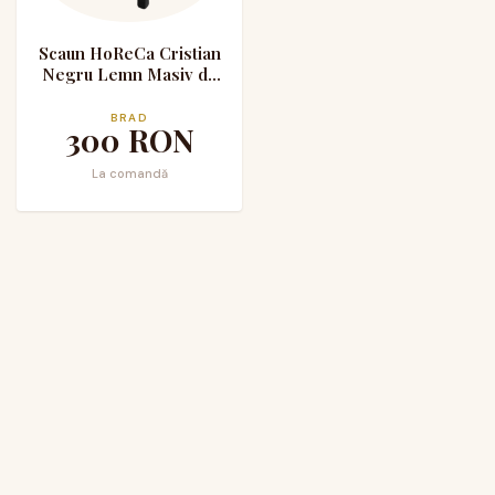
Scaun HoReCa Cristian
Negru Lemn Masiv de
Brad
BRAD
300
RON
La comandă