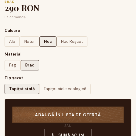
BRAD
290
RON
La comandă
Culoare
Alb
Natur
Nuc
Nuc Roșcat
Material
Fag
Brad
Tip șezut
Tapițat stofă
Tapițat piele ecologică
ADAUGĂ ÎN LISTA DE OFERTĂ
SAU
SUNĂ ACUM