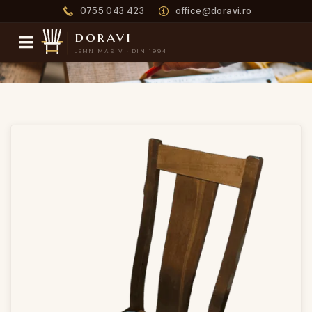
0755 043 423
office@doravi.ro
doravi
LEMN MASIV · DIN 1994