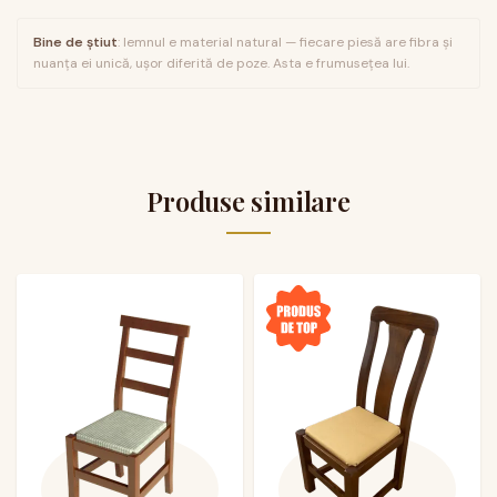
Bine de știut
: lemnul e material natural — fiecare piesă are fibra și
nuanța ei unică, ușor diferită de poze. Asta e frumusețea lui.
Produse similare