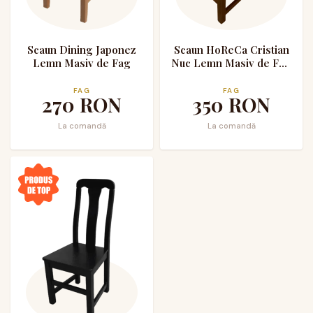
Scaun Dining Japonez
Scaun HoReCa Cristian
Lemn Masiv de Fag
Nuc Lemn Masiv de Fag
Tapitat Piele Ecologica
FAG
FAG
270
RON
350
RON
La comandă
La comandă