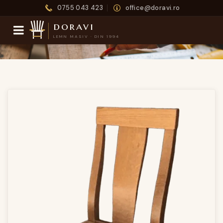
0755 043 423
office@doravi.ro
doravi
LEMN MASIV · DIN 1994