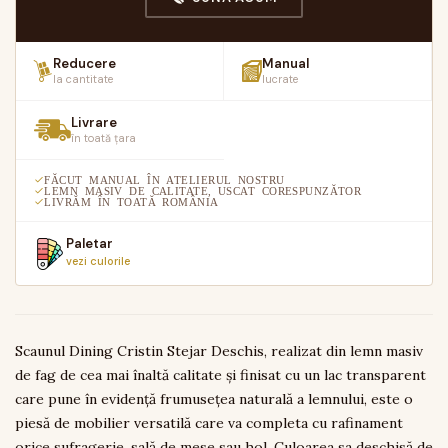
Reducere
Manual
la cantitate
lucrate
Livrare
în toată țara
FĂCUT MANUAL ÎN ATELIERUL NOSTRU
LEMN MASIV DE CALITATE, USCAT CORESPUNZĂTOR
LIVRĂM ÎN TOATĂ ROMÂNIA
Paletar
vezi culorile
Scaunul Dining Cristin Stejar Deschis, realizat din lemn masiv
de fag de cea mai înaltă calitate și finisat cu un lac transparent
care pune în evidență frumusețea naturală a lemnului, este o
piesă de mobilier versatilă care va completa cu rafinament
orice sufragerie, sală de mese sau hol. Culoarea sa deschisă de