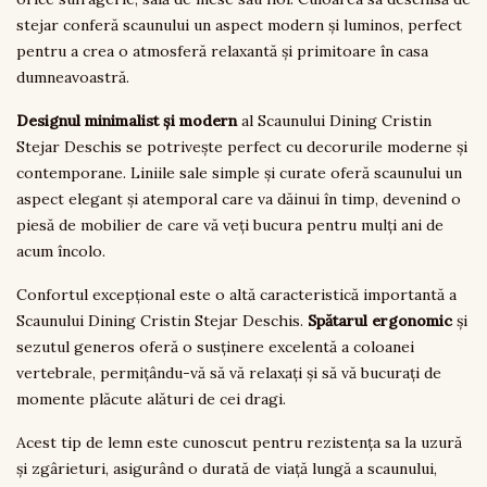
stejar conferă scaunului un aspect modern și luminos, perfect
pentru a crea o atmosferă relaxantă și primitoare în casa
dumneavoastră.
Designul minimalist și modern
al Scaunului Dining Cristin
Stejar Deschis se potrivește perfect cu decorurile moderne și
contemporane. Liniile sale simple și curate oferă scaunului un
aspect elegant și atemporal care va dăinui în timp, devenind o
piesă de mobilier de care vă veți bucura pentru mulți ani de
acum încolo.
Confortul excepțional este o altă caracteristică importantă a
Scaunului Dining Cristin Stejar Deschis.
Spătarul ergonomic
și
sezutul generos oferă o susținere excelentă a coloanei
vertebrale, permițându-vă să vă relaxați și să vă bucurați de
momente plăcute alături de cei dragi.
Acest tip de lemn este cunoscut pentru rezistența sa la uzură
și zgârieturi, asigurând o durată de viață lungă a scaunului,