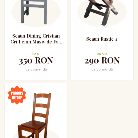
Scaun Dining Cristian
Scaun Rustic 4
Gri Lemn Masiv de Fag
Tapitat Stofa
FAG
BRAD
350
RON
290
RON
La comandă
La comandă