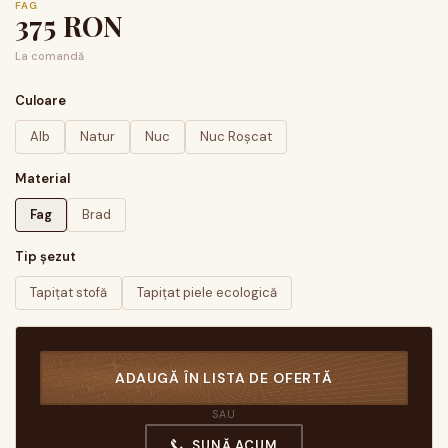
FAG
375
RON
La comandă
Culoare
Alb
Natur
Nuc
Nuc Roșcat
Material
Fag
Brad
Tip șezut
Tapițat stofă
Tapițat piele ecologică
ADAUGĂ ÎN LISTA DE OFERTĂ
SAU
SUNĂ ACUM