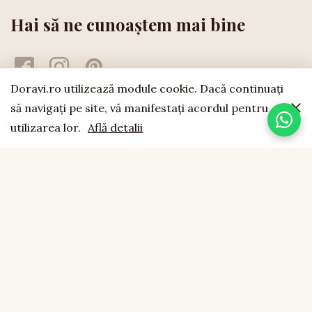
Hai să ne cunoaștem mai bine
Doravi.ro utilizează module cookie. Dacă continuaţi
să navigaţi pe site, vă manifestaţi acordul pentru
utilizarea lor.
Află detalii
doravi
est. 1994
LEMN NATURAL · LUCRAT MANUAL · FĂCUT CU SUFLET
CONTACT
0755 043 423