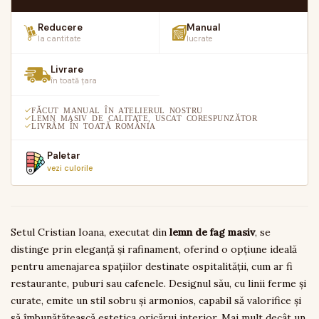
Reducere
Manual
la cantitate
lucrate
Livrare
în toată țara
FĂCUT MANUAL ÎN ATELIERUL NOSTRU
LEMN MASIV DE CALITATE, USCAT CORESPUNZĂTOR
LIVRĂM ÎN TOATĂ ROMÂNIA
Paletar
vezi culorile
Setul Cristian Ioana, executat din
lemn de fag masiv
, se
distinge prin eleganță și rafinament, oferind o opțiune ideală
pentru amenajarea spațiilor destinate ospitalității, cum ar fi
restaurante, puburi sau cafenele. Designul său, cu linii ferme și
curate, emite un stil sobru și armonios, capabil să valorifice și
să îmbunătățească estetica oricărui interior. Mai mult decât un