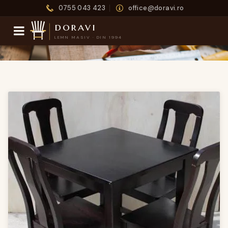
0755 043 423
office@doravi.ro
doravi
LEMN MASIV · DIN 1994