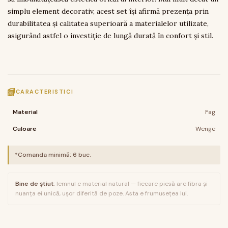
simplu element decorativ, acest set își afirmă prezența prin
durabilitatea și calitatea superioară a materialelor utilizate,
asigurând astfel o investiție de lungă durată în confort și stil.
CARACTERISTICI
Material
Fag
Culoare
Wenge
*Comanda minimă:
6
buc.
Bine de știut
: lemnul e material natural — fiecare piesă are fibra și
nuanța ei unică, ușor diferită de poze. Asta e frumusețea lui.