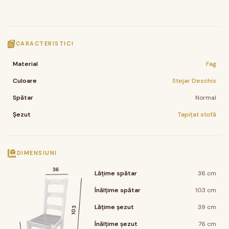
CARACTERISTICI
Material
Fag
Culoare
Stejar Deschis
Spătar
Normal
Șezut
Tapițat stofă
DIMENSIUNI
36
Lățime spătar
36 cm
Înălțime spătar
103 cm
Lățime șezut
39 cm
103
Înălțime șezut
76 cm