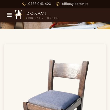
0755 043 423
office@doravi.ro
doravi
LEMN MASIV · DIN 1994