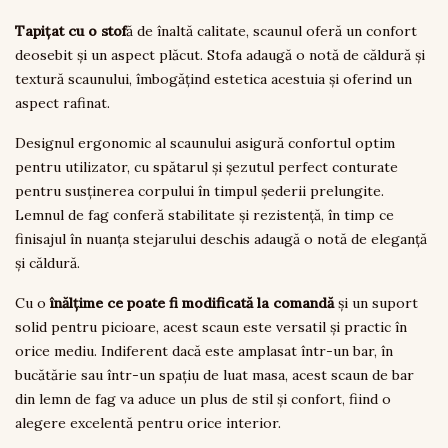
Tapițat cu o stof
ă de înaltă calitate, scaunul oferă un confort
deosebit și un aspect plăcut. Stofa adaugă o notă de căldură și
textură scaunului, îmbogățind estetica acestuia și oferind un
aspect rafinat.
Designul ergonomic al scaunului asigură confortul optim
pentru utilizator, cu spătarul și șezutul perfect conturate
pentru susținerea corpului în timpul șederii prelungite.
Lemnul de fag conferă stabilitate și rezistență, în timp ce
finisajul în nuanța stejarului deschis adaugă o notă de eleganță
și căldură.
Cu o
înălțime ce poate fi modificată la comandă
și un suport
solid pentru picioare, acest scaun este versatil și practic în
orice mediu. Indiferent dacă este amplasat într-un bar, în
bucătărie sau într-un spațiu de luat masa, acest scaun de bar
din lemn de fag va aduce un plus de stil și confort, fiind o
alegere excelentă pentru orice interior.