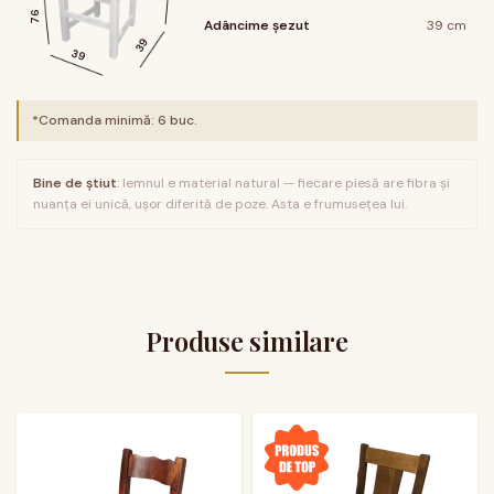
76
Adâncime șezut
39 cm
39
39
*Comanda minimă:
6
buc.
Bine de știut
: lemnul e material natural — fiecare piesă are fibra și
nuanța ei unică, ușor diferită de poze. Asta e frumusețea lui.
Produse similare