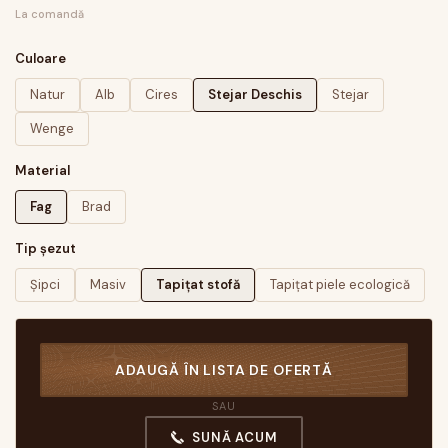
La comandă
Culoare
Natur
Alb
Cires
Stejar Deschis
Stejar
Wenge
Material
Fag
Brad
Tip șezut
Șipci
Masiv
Tapițat stofă
Tapițat piele ecologică
ADAUGĂ ÎN LISTA DE OFERTĂ
SAU
SUNĂ ACUM