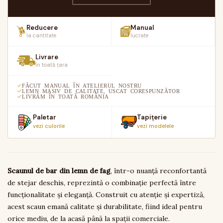
Reducere
Manual
la cantitate
lucrate
Livrare
în toată țara
FĂCUT MANUAL ÎN ATELIERUL NOSTRU
LEMN MASIV DE CALITATE, USCAT CORESPUNZĂTOR
LIVRĂM ÎN TOATĂ ROMÂNIA
Paletar
Tapițerie
vezi culorile
vezi modelele
Scaunul de bar din lemn de fag
, într-o nuanță reconfortantă
de stejar deschis, reprezintă o combinație perfectă între
funcționalitate și eleganță. Construit cu atenție și expertiză,
acest scaun emană calitate și durabilitate, fiind ideal pentru
orice mediu, de la acasă până la spații comerciale.