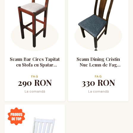
Scaun Bar Cires Tapitat
Scaun Dining Cristin
cu Stofa cu Spatar
Nuc Lemn de Fag
Model 2
Tapitat cu Stofa
FAG
FAG
290
RON
330
RON
La comandă
La comandă