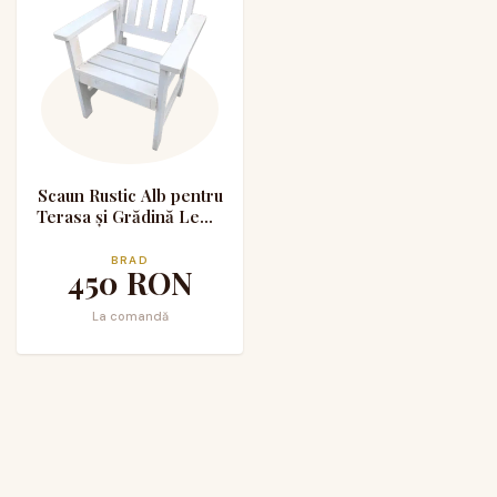
Scaun Rustic Alb pentru
Terasa și Grădină Lemn
Masiv de Brad
BRAD
450
RON
La comandă