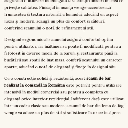
asigurând o utilizare îndelungată fără compromisuri în ceea ce
privește calitatea. Finisajul în nuanța wenge accentuează
frumusețea și textura naturală a lemnului, aducând un aspect
luxos și modern. adaugă un plus de confort și căldură,
conferind scaunului o notă de rafinament și stil.
Designul ergonomic al scaunului asigură confortul optim
pentru utilizator, iar înălțimea sa poate fi modificată pentru a
fi folosit în diverse medii, de la baruri și restaurante până la
bucătării sau spații de luat masa. conferă scaunului un caracter
aparte, aducând o notă de eleganță și finețe în designul său.
Cu o construcție solidă și rezistentă, acest
scaun de bar
realizat la comandă în România
este potrivit pentru utilizare
intensivă în mediul comercial sau pentru a completa cu
eleganță orice interior rezidențial. Indiferent dacă este utilizat
într-un cadru clasic sau modern, scaunul de bar din lemn de fag
wenge va aduce un plus de stil și sofisticare în orice încăpere.