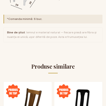
39
39
*Comanda minimă:
6
buc.
Bine de știut
: lemnul e material natural — fiecare piesă are fibra și
nuanța ei unică, ușor diferită de poze. Asta e frumusețea lui.
Produse similare