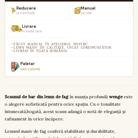
Reducere
Manual
la cantitate
lucrate
Livrare
în toată țara
FĂCUT MANUAL ÎN ATELIERUL NOSTRU
LEMN MASIV DE CALITATE, USCAT CORESPUNZĂTOR
LIVRĂM ÎN TOATĂ ROMÂNIA
Paletar
vezi culorile
Scaunul de bar din lemn de fag
în nuanța profundă
wenge
este
o alegere sofisticată pentru orice spațiu. Cu o tonalitate
întunecată,bogată, acest scaun adaugă o notă de eleganță și
rafinament în orice încăpere.
Lemnul masiv de fag conferă stabilitate și durabilitate,