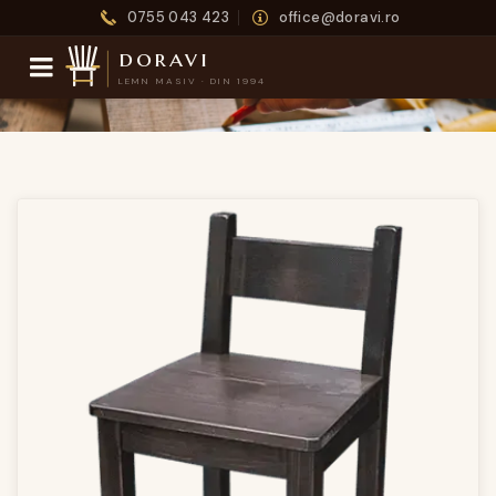
0755 043 423
office@doravi.ro
doravi
LEMN MASIV · DIN 1994