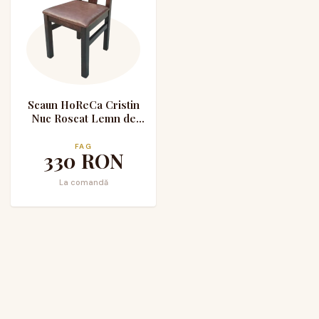
Scaun HoReCa Cristin
Nuc Roscat Lemn de
Fag Tapitat cu Piele
Ecologica
FAG
330
RON
La comandă