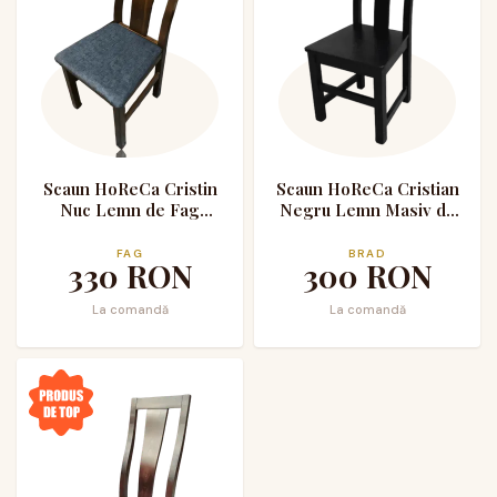
Scaun HoReCa Cristin
Scaun HoReCa Cristian
Nuc Lemn de Fag
Negru Lemn Masiv de
Tapitat cu Stofa
Brad
FAG
BRAD
330
RON
300
RON
La comandă
La comandă