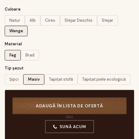
Culoare
Natur
Alb
Cires
Stejar Deschis
Stejar
Wenge
Material
Fag
Brad
Tip șezut
Șipci
Masiv
Tapițat stofă
Tapițat piele ecologică
ADAUGĂ ÎN LISTA DE OFERTĂ
SAU
SUNĂ ACUM