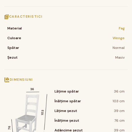
CARACTERISTICI
Material
Fag
Culoare
Wenge
Spătar
Normal
Șezut
Masiv
DIMENSIUNI
36
Lățime spătar
36 cm
Înălțime spătar
103 cm
Lățime șezut
39 cm
103
Înălțime șezut
76 cm
76
Adâncime șezut
39 cm