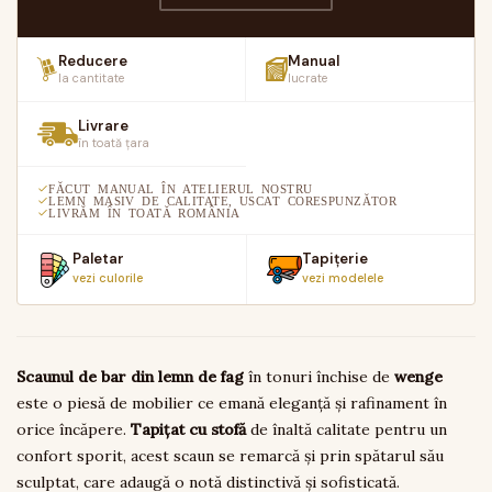
Reducere
Manual
la cantitate
lucrate
Livrare
în toată țara
FĂCUT MANUAL ÎN ATELIERUL NOSTRU
LEMN MASIV DE CALITATE, USCAT CORESPUNZĂTOR
LIVRĂM ÎN TOATĂ ROMÂNIA
Paletar
Tapițerie
vezi culorile
vezi modelele
Scaunul de bar din lemn de fag
în tonuri închise de
wenge
este o piesă de mobilier ce emană eleganță și rafinament în
orice încăpere.
Tapițat cu stofă
de înaltă calitate pentru un
confort sporit, acest scaun se remarcă și prin spătarul său
sculptat, care adaugă o notă distinctivă și sofisticată.