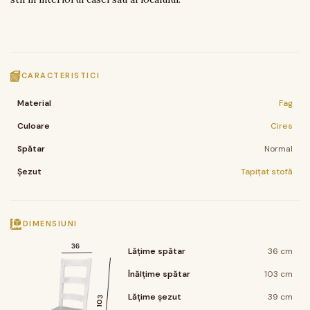
CARACTERISTICI
Material
Fag
Culoare
Cires
Spătar
Normal
Șezut
Tapițat stofă
DIMENSIUNI
36
Lățime spătar
36 cm
Înălțime spătar
103 cm
Lățime șezut
39 cm
103