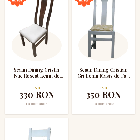
Scaun Dining Cristin
Scaun Dining Cristian
Nuc Roscat Lemn de
Gri Lemn Masiv de Fag
Fag Tapitat cu Stofa
Tapitat Stofa
FAG
FAG
330
RON
350
RON
La comandă
La comandă