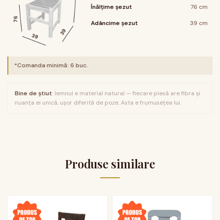
Înălțime șezut
76 cm
76
Adâncime șezut
39 cm
39
39
*Comanda minimă:
6
buc.
Bine de știut
: lemnul e material natural — fiecare piesă are fibra și
nuanța ei unică, ușor diferită de poze. Asta e frumusețea lui.
Produse similare