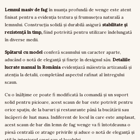
Lemnul masiv de fag
în nuanța profundă de wenge este atent
finisat pentru a evidenția textura și frumusețea naturală a
lemnului.
Construcția solidă și durabilă asigură
stabilitate și
rezistență în timp,
fiind potrivită pentru utilizare îndelungată
în diverse medii.
Spătarul cu model
conferă scaunului un caracter aparte,
aducând o notă de eleganță și finețe în designul său.
Detaliile
lucrate manual în România
evidențiază măiestria artizanală și
atenția la detalii, completând aspectul rafinat al întregului
scaun.
Cu o înălțime ce poate fi modificată la comandă și un suport
solid pentru picioare, acest scaun de bar este potrivit pentru
orice spațiu, de la baruri și restaurante până la bucătării sau
încăperi de luat masa. Indiferent de locul în care este amplasat,
acest scaun de bar din lemn de fag wenge va fi întotdeauna o
piesă centrală ce atrage privirile și aduce o notă de eleganță și
stil în interiorul casei sau al localului.