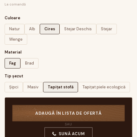
La comandă
Culoare
Natur
Alb
Cires
Stejar Deschis
Stejar
Wenge
Material
Fag
Brad
Tip șezut
Șipci
Masiv
Tapițat stofă
Tapițat piele ecologică
ADAUGĂ ÎN LISTA DE OFERTĂ
SAU
SUNĂ ACUM