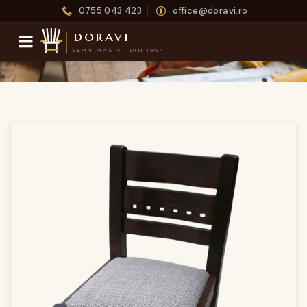
0755 043 423
office@doravi.ro
doravi
LEMN MASIV · DIN 1994