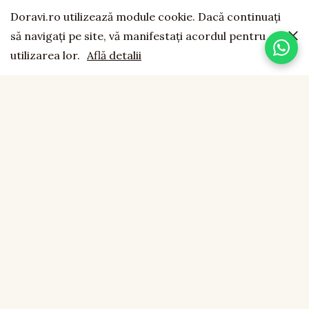
Doravi.ro utilizează module cookie. Dacă continuaţi
să navigaţi pe site, vă manifestaţi acordul pentru
utilizarea lor.
Află detalii
doravi
est. 1994
LEMN NATURAL · LUCRAT MANUAL · FĂCUT CU SUFLET
CONTACT
0755 043 423
office@doravi.ro
Boțârlău, Comuna Vulturu, Vrancea