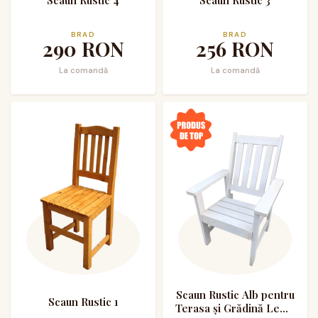
BRAD
BRAD
290
RON
256
RON
La comandă
La comandă
Scaun Rustic Alb pentru
Scaun Rustic 1
Terasa și Grădină Lemn