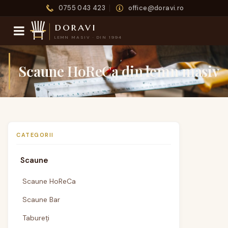
0755 043 423
office@doravi.ro
doravi
LEMN MASIV · DIN 1994
Scaune HoReCa din lemn masiv
CATEGORII
Scaune
Scaune HoReCa
Scaune Bar
Tabureți