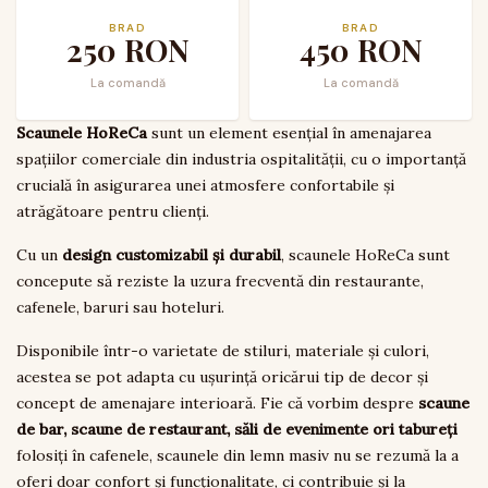
Masiv de Brad
BRAD
BRAD
250
RON
450
RON
La comandă
La comandă
Scaunele HoReCa
sunt un element esențial în amenajarea
spațiilor comerciale din industria ospitalității, cu o importanță
crucială în asigurarea unei atmosfere confortabile și
atrăgătoare pentru clienți.
Cu un
design customizabil și durabil
, scaunele HoReCa sunt
concepute să reziste la uzura frecventă din restaurante,
cafenele, baruri sau hoteluri.
Disponibile într-o varietate de stiluri, materiale și culori,
acestea se pot adapta cu ușurință oricărui tip de decor și
concept de amenajare interioară. Fie că vorbim despre
scaune
de bar, scaune de restaurant, săli de evenimente ori tabureți
folosiți în cafenele, scaunele din lemn masiv nu se rezumă la a
oferi doar confort și funcționalitate, ci contribuie și la