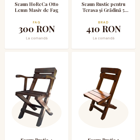
Scaun HoReCa Otto
Scaun Rustic pentru
Lemn Masiv de Fag
Terasa și Grădină 5
Lemn Masiv de Brad
FAG
BRAD
300
RON
410
RON
La comandă
La comandă
Scaun Rustic 4
Scaun Rustic 3