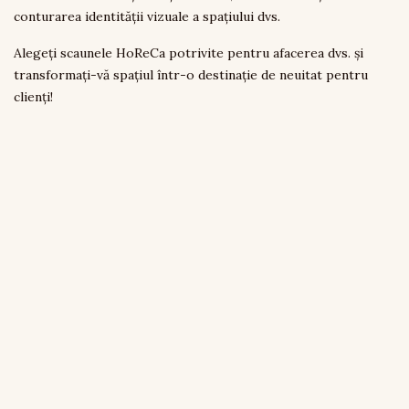
conturarea identității vizuale a spațiului dvs.
Alegeți scaunele HoReCa potrivite pentru afacerea dvs. și
transformați-vă spațiul într-o destinație de neuitat pentru
clienți!