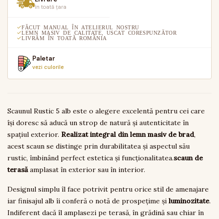
în toată țara
FĂCUT MANUAL ÎN ATELIERUL NOSTRU
LEMN MASIV DE CALITATE, USCAT CORESPUNZĂTOR
LIVRĂM ÎN TOATĂ ROMÂNIA
Paletar
vezi culorile
Scaunul Rustic 5 alb este o alegere excelentă pentru cei care
își doresc să aducă un strop de natură și autenticitate în
spațiul exterior.
Realizat integral din lemn masiv de brad
,
acest scaun se distinge prin durabilitatea și aspectul său
rustic, îmbinând perfect estetica și funcționalitatea.
scaun de
terasă
amplasat în exterior sau în interior.
Designul simplu îl face potrivit pentru orice stil de amenajare
iar finisajul alb îi conferă o notă de prospețime și
luminozitate
.
Indiferent dacă îl amplasezi pe terasă, în grădină sau chiar în