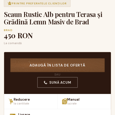
PRINTRE PREFERATELE CLIENȚILOR
Scaun Rustic Alb pentru Terasa și
Grădină Lemn Masiv de Brad
BRAD
450
RON
La comandă
ADAUGĂ ÎN LISTA DE OFERTĂ
SAU
SUNĂ ACUM
Reducere
Manual
la cantitate
lucrate
Livrare