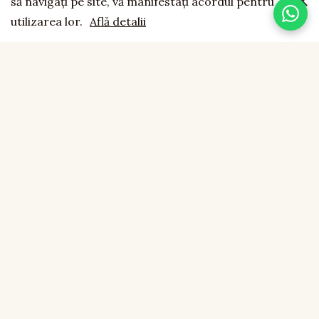
să navigaţi pe site, vă manifestaţi acordul pentru
utilizarea lor.
Află detalii
doravi
est. 1994
LEMN NATURAL · LUCRAT MANUAL · FĂCUT CU SUFLET
CONTACT
0755 043 423
office@doravi.ro
Boțârlău, Comuna Vulturu, Vrancea
INFORMAȚII