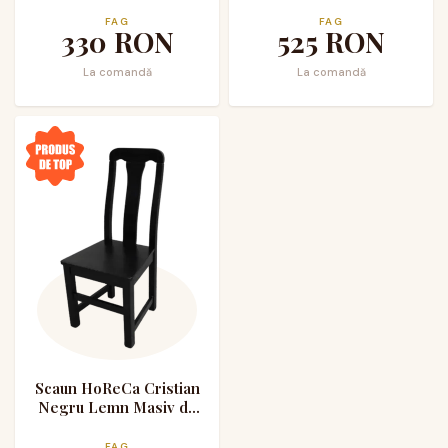
Tapitat cu Stofa
Fag
FAG
FAG
330
RON
525
RON
La comandă
La comandă
Scaun HoReCa Cristian
Negru Lemn Masiv de
Fag
FAG