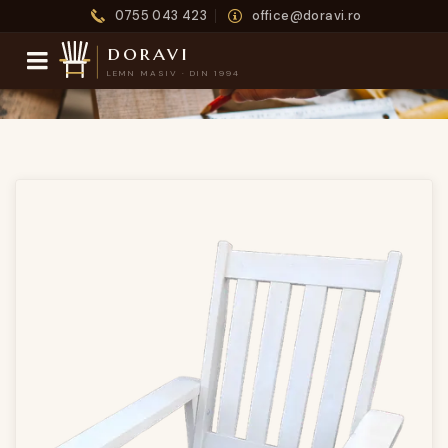
0755 043 423
office@doravi.ro
doravi
LEMN MASIV · DIN 1994