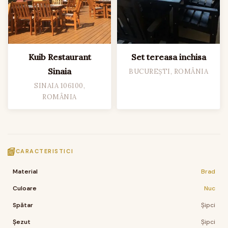
Kuib Restaurant
Set tereasa inchisa
Sinaia
BUCUREȘTI, ROMÂNIA
SINAIA 106100,
ROMÂNIA
CARACTERISTICI
Material
Brad
Culoare
Nuc
Spătar
Șipci
Șezut
Șipci