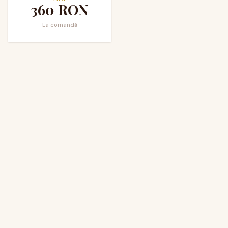
360
RON
La comandă