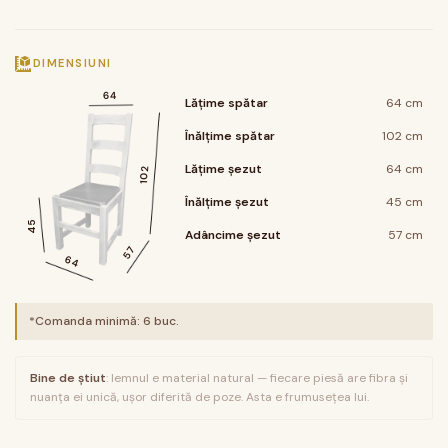
DIMENSIUNI
64
Lățime spătar
64 cm
Înălțime spătar
102 cm
Lățime șezut
64 cm
102
Înălțime șezut
45 cm
45
Adâncime șezut
57 cm
57
64
*Comanda minimă:
6
buc.
Bine de știut
: lemnul e material natural — fiecare piesă are fibra și
nuanța ei unică, ușor diferită de poze. Asta e frumusețea lui.