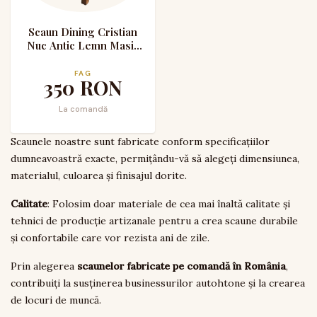
Scaun Dining Cristian
Nuc Antic Lemn Masiv
de Fag Tapitat Stofa
FAG
350
RON
La comandă
Scaunele noastre sunt fabricate conform specificațiilor
dumneavoastră exacte, permițându-vă să alegeți dimensiunea,
materialul, culoarea și finisajul dorite.
Calitate
: Folosim doar materiale de cea mai înaltă calitate și
tehnici de producție artizanale pentru a crea scaune durabile
și confortabile care vor rezista ani de zile.
Prin alegerea
scaunelor fabricate pe comandă în România
,
contribuiți la susținerea businessurilor autohtone și la crearea
de locuri de muncă.