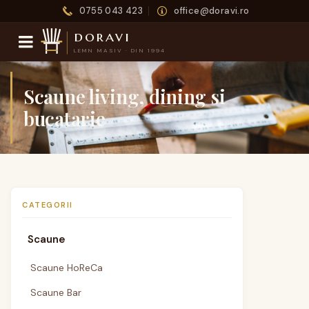
0755 043 423
office@doravi.ro
doravi
LEMN MASIV · DIN 1994
Scaune living, dining si
bucatarie
CATEGORII
Scaune
Scaune HoReCa
Scaune Bar