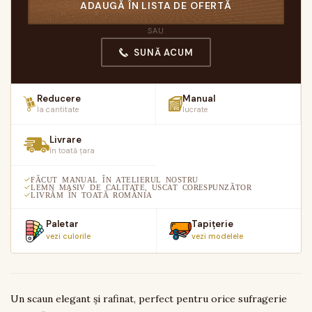
ADAUGĂ ÎN LISTA DE OFERTĂ
SAU
SUNĂ ACUM
Reducere
Manual
la cantitate
lucrate
Livrare
în toată țara
FĂCUT MANUAL ÎN ATELIERUL NOSTRU
LEMN MASIV DE CALITATE, USCAT CORESPUNZĂTOR
LIVRĂM ÎN TOATĂ ROMÂNIA
Paletar
Tapițerie
vezi culorile
vezi modelele
Un scaun elegant și rafinat, perfect pentru orice sufragerie