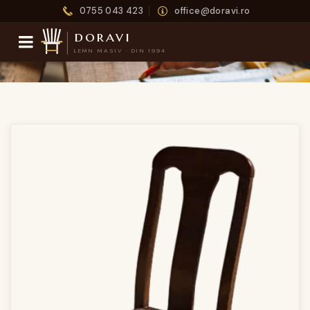
0755 043 423
office@doravi.ro
doravi
LEMN MASIV · DIN 1994