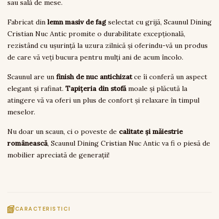
sau sală de mese.
Fabricat din
lemn masiv de fag
selectat cu grijă, Scaunul Dining
Cristian Nuc Antic promite o durabilitate excepțională,
rezistând cu ușurință la uzura zilnică și oferindu-vă un produs
de care vă veți bucura pentru mulți ani de acum încolo.
Scaunul are un
finish de nuc antichizat
ce îi conferă un aspect
elegant și rafinat.
Tapițeria din stofă
moale și plăcută la
atingere vă va oferi un plus de confort și relaxare în timpul
meselor.
Nu doar un scaun, ci o poveste de
calitate și măiestrie
românească
, Scaunul Dining Cristian Nuc Antic va fi o piesă de
mobilier apreciată de generații!
CARACTERISTICI