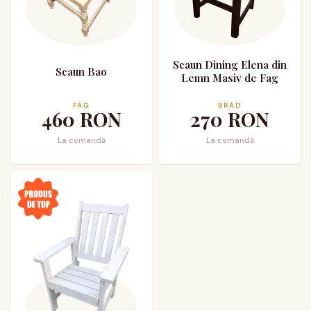
Scaun Dining Elena din
Scaun Bao
Lemn Masiv de Fag
FAG
BRAD
460
RON
270
RON
La comandă
La comandă