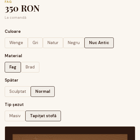
FAG
350
RON
La comandă
Culoare
Wenge
Gri
Natur
Negru
Nuc Antic
Material
Fag
Brad
Spătar
Sculptat
Normal
Tip șezut
Masiv
Tapițat stofă