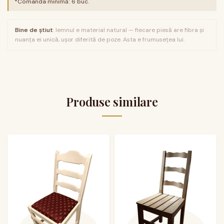
*Comanda minimă:
6
buc.
Bine de știut
: lemnul e material natural — fiecare piesă are fibra și
nuanța ei unică, ușor diferită de poze. Asta e frumusețea lui.
Produse similare