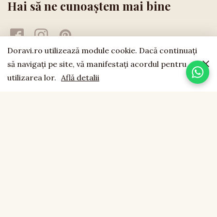
Hai să ne cunoaștem mai bine
Doravi.ro utilizează module cookie. Dacă continuaţi
să navigaţi pe site, vă manifestaţi acordul pentru
utilizarea lor.
Află detalii
doravi
est. 1994
LEMN NATURAL · LUCRAT MANUAL · FĂCUT CU SUFLET
CONTACT
0755 043 423