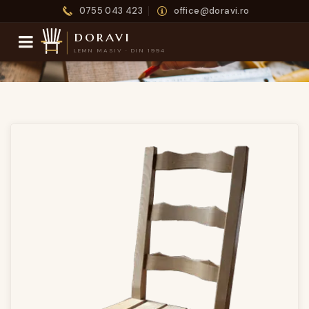
0755 043 423
office@doravi.ro
doravi
LEMN MASIV · DIN 1994