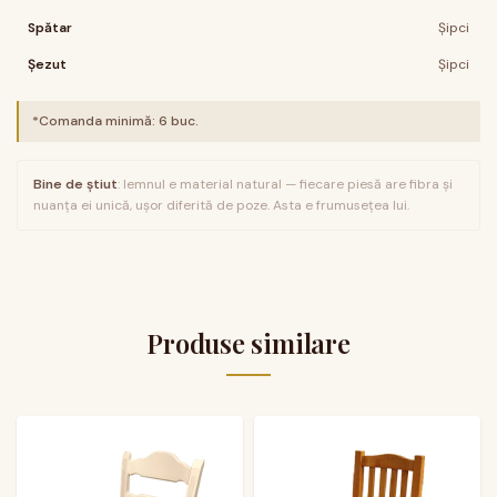
Spătar
Șipci
Șezut
Șipci
*Comanda minimă:
6
buc.
Bine de știut
: lemnul e material natural — fiecare piesă are fibra și
nuanța ei unică, ușor diferită de poze. Asta e frumusețea lui.
Produse similare