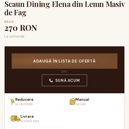
Scaun Dining Elena din Lemn Masiv
de Fag
BRAD
270
RON
La comandă
ADAUGĂ ÎN LISTA DE OFERTĂ
SAU
SUNĂ ACUM
Reducere
Manual
la cantitate
lucrate
Livrare
în toată țara