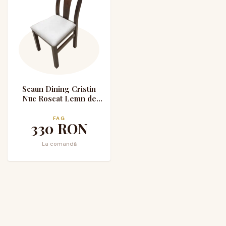
Scaun Dining Cristin
Nuc Roscat Lemn de
Fag Tapitat cu Stofa
FAG
330
RON
La comandă