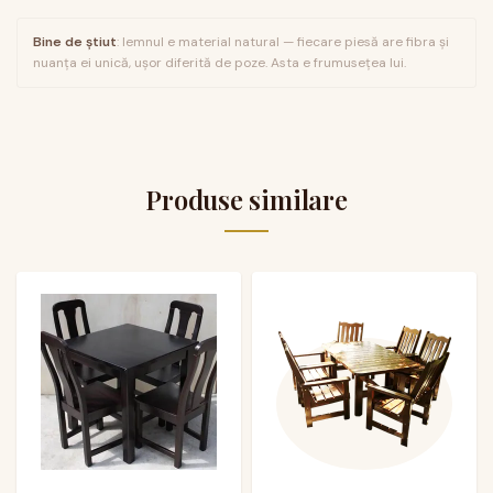
Bine de știut
: lemnul e material natural — fiecare piesă are fibra și
nuanța ei unică, ușor diferită de poze. Asta e frumusețea lui.
Produse similare