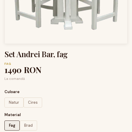
Set Andrei Bar, fag
FAG
1490
RON
La comandă
Culoare
Natur
Cires
Material
Fag
Brad