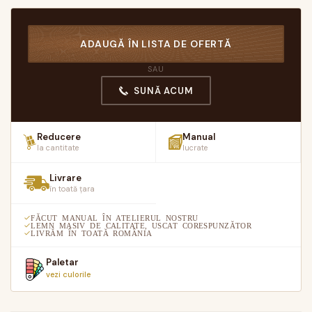
ADAUGĂ ÎN LISTA DE OFERTĂ
SAU
SUNĂ ACUM
Reducere
Manual
la cantitate
lucrate
Livrare
în toată țara
FĂCUT MANUAL ÎN ATELIERUL NOSTRU
LEMN MASIV DE CALITATE, USCAT CORESPUNZĂTOR
LIVRĂM ÎN TOATĂ ROMÂNIA
Paletar
vezi culorile