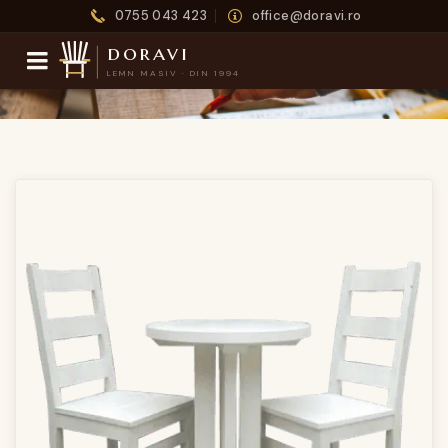
0755 043 423
office@doravi.ro
doravi
LEMN MASIV · DIN 1994