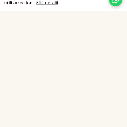
utilizarea lor.
Află detalii
doravi
est. 1994
LEMN NATURAL · LUCRAT MANUAL · FĂCUT CU SUFLET
CONTACT
0755 043 423
office@doravi.ro
Boțârlău, Comuna Vulturu, Vrancea
INFORMAȚII
ANPC