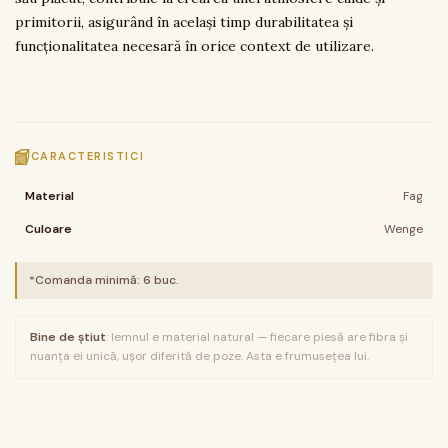
primitorii, asigurând în același timp durabilitatea și
funcționalitatea necesară în orice context de utilizare.
CARACTERISTICI
Material
Fag
Culoare
Wenge
*Comanda minimă:
6
buc.
Bine de știut
: lemnul e material natural — fiecare piesă are fibra și
nuanța ei unică, ușor diferită de poze. Asta e frumusețea lui.