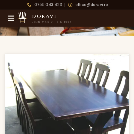
0755 043 423
office@doravi.ro
doravi
LEMN MASIV · DIN 1994