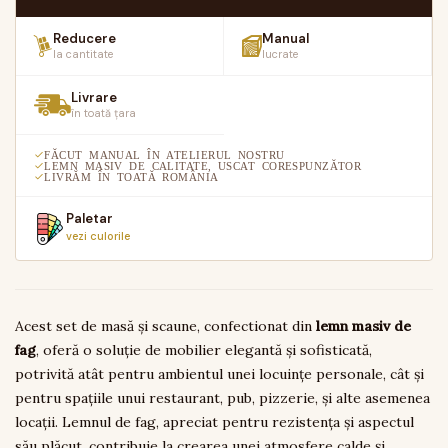
Reducere
Manual
la cantitate
lucrate
Livrare
în toată țara
FĂCUT MANUAL ÎN ATELIERUL NOSTRU
LEMN MASIV DE CALITATE, USCAT CORESPUNZĂTOR
LIVRĂM ÎN TOATĂ ROMÂNIA
Paletar
vezi culorile
Acest set de masă și scaune, confectionat din
lemn masiv de
fag
, oferă o soluție de mobilier elegantă și sofisticată,
potrivită atât pentru ambientul unei locuințe personale, cât și
pentru spațiile unui restaurant, pub, pizzerie, și alte asemenea
locații. Lemnul de fag, apreciat pentru rezistența și aspectul
său plăcut, contribuie la crearea unei atmosfere calde și