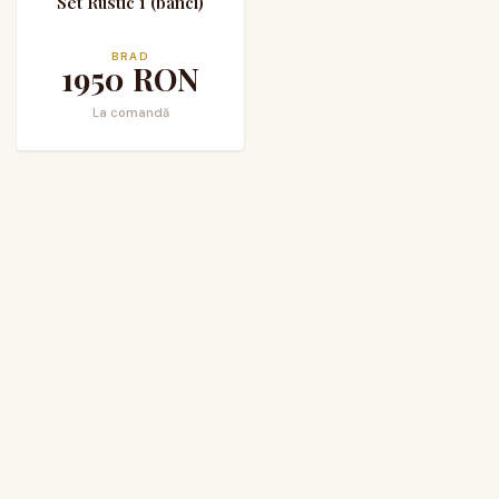
Set Rustic 1 (banci)
BRAD
1950
RON
La comandă