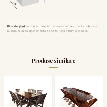
90
Bine de știut
: lemnul e material natural — fiecare piesă are fibra și
nuanța ei unică, ușor diferită de poze. Asta e frumusețea lui.
Produse similare