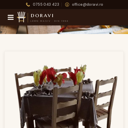
0755 043 423
office@doravi.ro
doravi
LEMN MASIV · DIN 1994