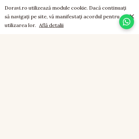
Doravi.ro utilizează module cookie. Dacă continuaţi
să navigaţi pe site, vă manifestaţi acordul pentru
utilizarea lor.
Află detalii
doravi
est. 1994
LEMN NATURAL · LUCRAT MANUAL · FĂCUT CU SUFLET
CONTACT
0755 043 423
office@doravi.ro
Boțârlău, Comuna Vulturu, Vrancea