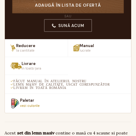
ADAUGĂ ÎN LISTA DE OFERTĂ
SAU
SUNĂ ACUM
Reducere
Manual
la cantitate
lucrate
Livrare
în toată țara
FĂCUT MANUAL ÎN ATELIERUL NOSTRU
LEMN MASIV DE CALITATE, USCAT CORESPUNZĂTOR
LIVRĂM ÎN TOATĂ ROMÂNIA
Paletar
vezi culorile
Acest
set din lemn masiv
contine o masă cu 4 scaune si poate