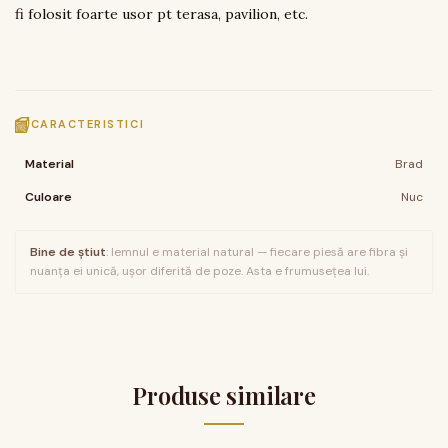
fi folosit foarte usor pt terasa, pavilion, etc.
CARACTERISTICI
Material
Brad
Culoare
Nuc
Bine de știut
: lemnul e material natural — fiecare piesă are fibra și
nuanța ei unică, ușor diferită de poze. Asta e frumusețea lui.
Produse similare