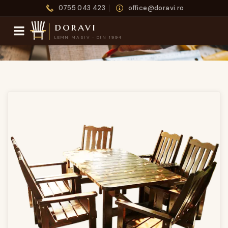
0755 043 423
office@doravi.ro
doravi
LEMN MASIV · DIN 1994