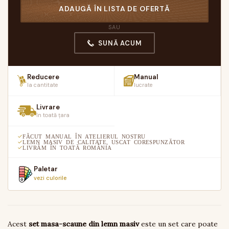
ADAUGĂ ÎN LISTA DE OFERTĂ
SAU
SUNĂ ACUM
Reducere
Manual
la cantitate
lucrate
Livrare
în toată țara
FĂCUT MANUAL ÎN ATELIERUL NOSTRU
LEMN MASIV DE CALITATE, USCAT CORESPUNZĂTOR
LIVRĂM ÎN TOATĂ ROMÂNIA
Paletar
vezi culorile
Acest
set masa-scaune din lemn masiv
este un set care poate