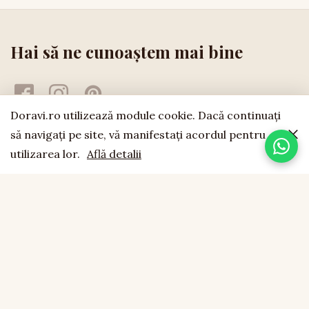
Hai să ne cunoaștem mai bine
Doravi.ro utilizează module cookie. Dacă continuaţi
să navigaţi pe site, vă manifestaţi acordul pentru
utilizarea lor.
Află detalii
doravi
est. 1994
LEMN NATURAL · LUCRAT MANUAL · FĂCUT CU SUFLET
CONTACT