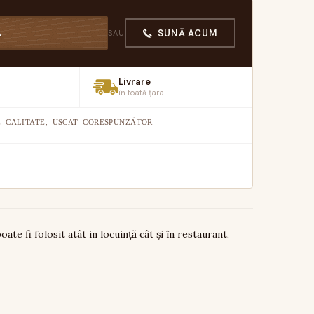
SUNĂ ACUM
Ă
SAU
Livrare
în toată țara
 CALITATE, USCAT CORESPUNZĂTOR
ate fi folosit atât in locuință cât și în restaurant,