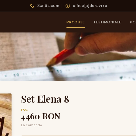
Sună acum
office[a]doravi.ro
PRODUSE
TESTIMONIALE
PO
Set Elena 8
FAG
4460
RON
La comandă