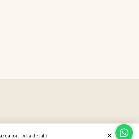
area lor.
Află detalii