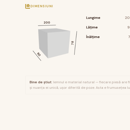
DIMENSIUNI
Lungime
20
200
Lățime
9
Înălțime
78
90
Bine de știut
: lemnul e material natural — fiecare piesă are f
și nuanța ei unică, ușor diferită de poze. Asta e frumusețea lui