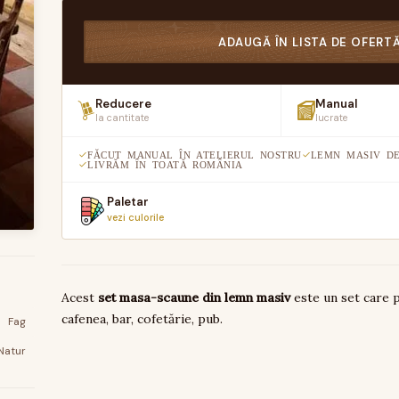
ADAUGĂ ÎN LISTA DE OFERT
Reducere
Manual
la cantitate
lucrate
FĂCUT MANUAL ÎN ATELIERUL NOSTRU
LEMN MASIV DE
LIVRĂM ÎN TOATĂ ROMÂNIA
Paletar
vezi culorile
Acest
set masa-scaune din lemn masiv
este un set care po
cafenea, bar, cofetărie, pub.
Fag
Natur